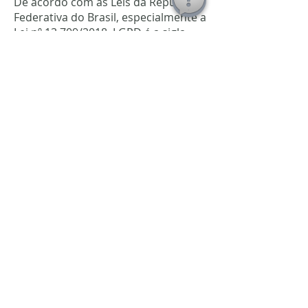
De acordo com as Leis da República
Federativa do Brasil, especialmente a
Lei nº 13.709/2018, LGPD é a sigla
para Lei Geral de Proteção de Dados
que estabelece regras sobre a
utilização de dados pessoais, desde
a coleta, armazenamento,
tratamento e compartilhamento.
A Lei Geral de Proteção de Dados
(LGPD) dá ao Cliente o direito de
solicitar ao Grupo PROSK8, a
qualquer momento, mediante
requisição formal, informações
referentes aos dados tratados.
· Cliente – toda pessoa física que
adquire produtos ou serviços;
· Dados pessoais – qualquer
informação relacionada a uma
pessoa que a identifique ou que,
usada em combinação com outras