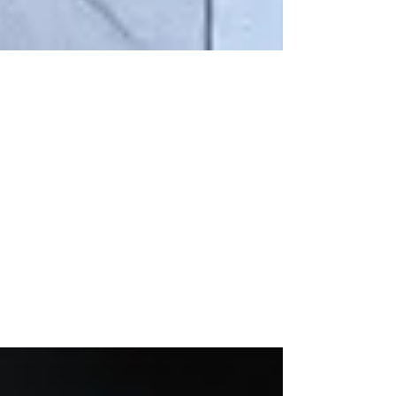
-
17 de dez. de 2019
3 min de leitura
Você sabe o que pode
colocar a sua empresa
contábil em risco?
Todos sabemos que errar é humano, mas
erros contábeis geram inúmeros problemas
ao seu cliente e ao seu negócio.